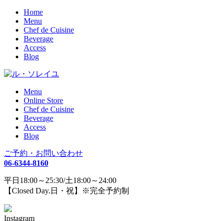
Home
Menu
Chef de Cuisine
Beverage
Access
Blog
Menu
Online Store
Chef de Cuisine
Beverage
Access
Blog
ご予約・お問い合わせ
06-6344-8160
平日18:00～25:30/土18:00～24:00
【Closed Day.日・祝】※完全予約制
Instagram