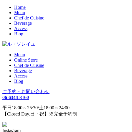
Home
Menu
Chef de Cuisine
Beverage
Access
Blog
Menu
Online Store
Chef de Cuisine
Beverage
Access
Blog
ご予約・お問い合わせ
06-6344-8160
平日18:00～25:30/土18:00～24:00
【Closed Day.日・祝】※完全予約制
Instagram