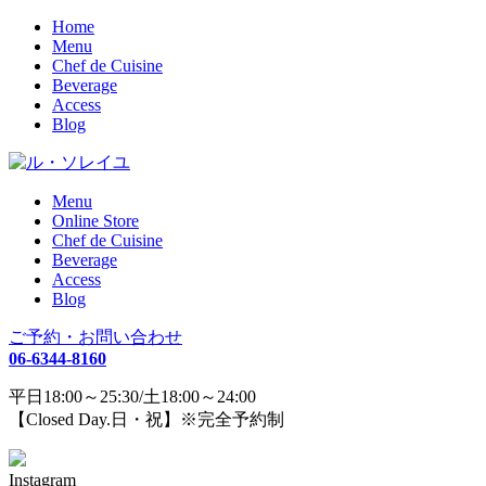
Home
Menu
Chef de Cuisine
Beverage
Access
Blog
Menu
Online Store
Chef de Cuisine
Beverage
Access
Blog
ご予約・お問い合わせ
06-6344-8160
平日18:00～25:30/土18:00～24:00
【Closed Day.日・祝】※完全予約制
Instagram